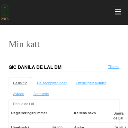
Min katt
GIC DANILA DE LAL DM
Tilbake
Basisinfo
Helseopplysninger
Utstillingsresultater
Avkom
Stamtavle
Danila de Lal
Registreringsnummer
Kattens navn
Danila
de Lal
Utenlandsk
Andre
(PL)FPL
(RU)RU