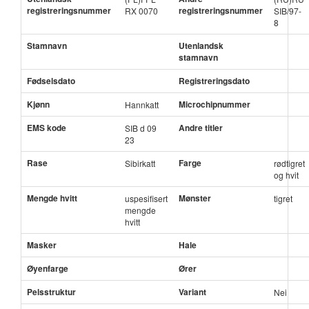
registreringsnummer
registreringsnummer
RX 0070
SIB/97-
8
Stamnavn
Utenlandsk
stamnavn
Fødselsdato
Registreringsdato
Kjønn
Microchipnummer
Hannkatt
EMS kode
Andre titler
SIB d 09
23
Rase
Farge
Sibirkatt
rødtigret
og hvit
Mengde hvitt
Mønster
uspesifisert
tigret
mengde
hvitt
Masker
Hale
Øyenfarge
Ører
Pelsstruktur
Variant
Nei