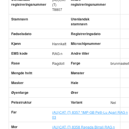
registreringsnummer
registreringsnummer
(T)
T8807
Stamnavn
Utenlandsk
stamnavn
Fødselsdato
Registreringsdato
Kjønn
Microchipnummer
Hannkatt
EMS kode
Andre titler
RAG n
Rase
Farge
Ragdoll
brunmasket
Mengde hvitt
Mønster
Masker
Hale
Øyenfarge
Ører
Pelsstruktur
Variant
Nei
Far
(AU)CAT (T) 8357 *IMP-GB Petil-Lu Apari RAG n
03
Mor
(AU)CAT (T) 8358 Ragada Birrali RAG n