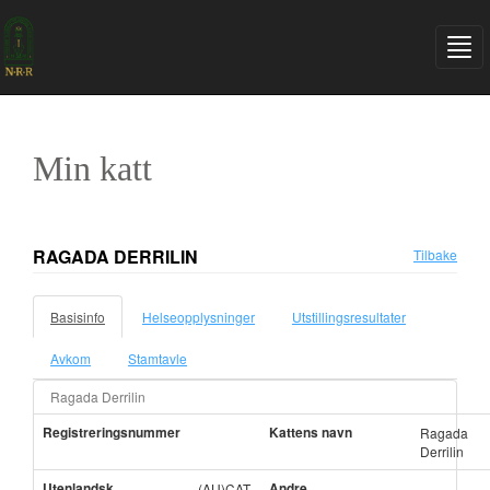
Min katt
RAGADA DERRILIN
Tilbake
Basisinfo
Helseopplysninger
Utstillingsresultater
Avkom
Stamtavle
Ragada Derrilin
Registreringsnummer
Kattens navn
Ragada
Derrilin
Utenlandsk
Andre
(AU)CAT