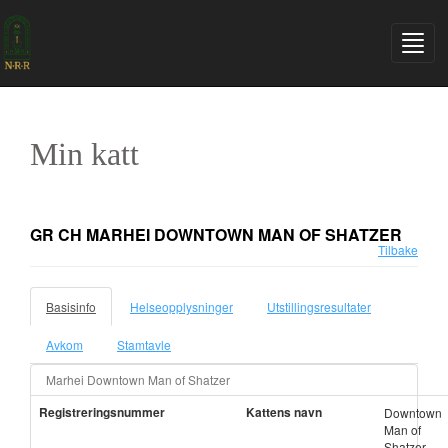
Min katt
GR CH MARHEI DOWNTOWN MAN OF SHATZER
Tilbake
Basisinfo
Helseopplysninger
Utstillingsresultater
Avkom
Stamtavle
Marhei Downtown Man of Shatzer
Registreringsnummer
Kattens navn
Downtown
Man of
Shatzer