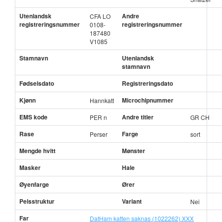
Utenlandsk
Andre
CFA LO
registreringsnummer
registreringsnummer
0108-
187480
V1085
Stamnavn
Utenlandsk
stamnavn
Fødselsdato
Registreringsdato
Kjønn
Microchipnummer
Hannkatt
EMS kode
Andre titler
PER n
GR CH
Rase
Farge
Perser
sort
Mengde hvitt
Mønster
Masker
Hale
Øyenfarge
Ører
Pelsstruktur
Variant
Nei
Far
DatHam katten saknas (1022262) XXX