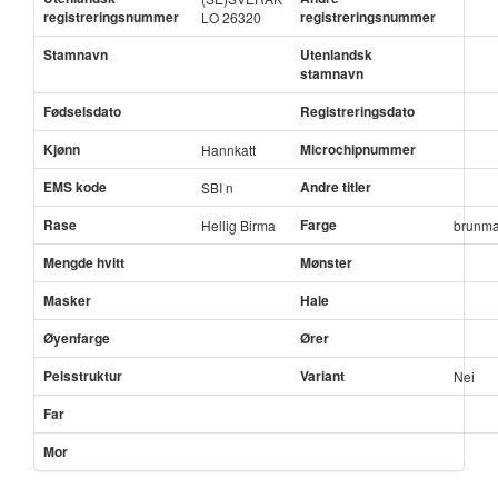
registreringsnummer
registreringsnummer
LO 26320
Stamnavn
Utenlandsk
stamnavn
Fødselsdato
Registreringsdato
Kjønn
Microchipnummer
Hannkatt
EMS kode
Andre titler
SBI n
Rase
Farge
Hellig Birma
brunma
Mengde hvitt
Mønster
Masker
Hale
Øyenfarge
Ører
Pelsstruktur
Variant
Nei
Far
Mor