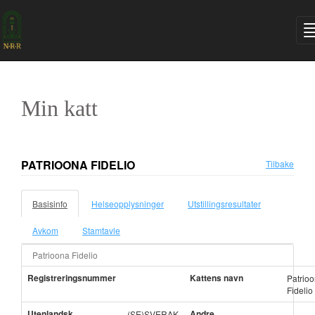
Min katt
PATRIOONA FIDELIO
Tilbake
Basisinfo
Helseopplysninger
Utstillingsresultater
Avkom
Stamtavle
Patrioona Fidelio
Registreringsnummer
Kattens navn
Patrio
Fidelio
Utenlandsk
Andre
(SE)SVERAK