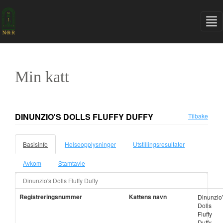
Min katt
DINUNZIO'S DOLLS FLUFFY DUFFY
Tilbake
Basisinfo
Helseopplysninger
Utstillingsresultater
Avkom
Stamtavle
Dinunzio's Dolls Fluffy Duffy
Registreringsnummer
Kattens navn
Dinunzio
Dolls
Fluffy
Duffy