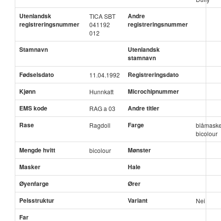
Utenlandsk
Andre
TICA SBT
registreringsnummer
registreringsnummer
041192
012
Stamnavn
Utenlandsk
stamnavn
Fødselsdato
Registreringsdato
11.04.1992
Kjønn
Microchipnummer
Hunnkatt
EMS kode
Andre titler
RAG a 03
Rase
Farge
Ragdoll
blåmaske
bicolour
Mengde hvitt
Mønster
bicolour
Masker
Hale
Øyenfarge
Ører
Pelsstruktur
Variant
Nei
Far