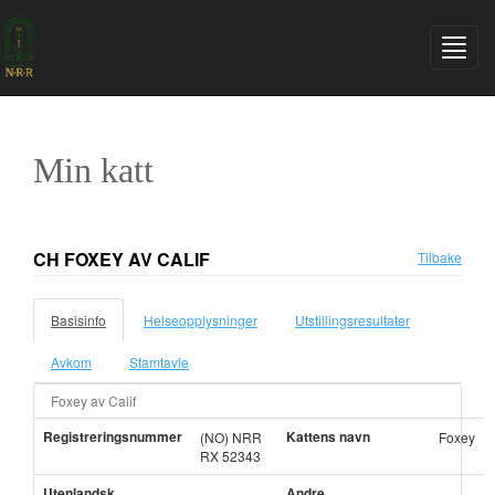
Min katt
CH FOXEY AV CALIF
Tilbake
Basisinfo
Helseopplysninger
Utstillingsresultater
Avkom
Stamtavle
Foxey av Calif
Registreringsnummer
Kattens navn
(NO) NRR
Foxey
RX 52343
Utenlandsk
Andre