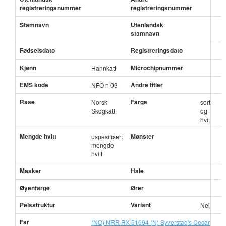
registreringsnummer
registreringsnummer
Stamnavn
Utenlandsk
stamnavn
Fødselsdato
Registreringsdato
Kjønn
Microchipnummer
Hannkatt
EMS kode
Andre titler
NFO n 09
Rase
Farge
Norsk
sort
Skogkatt
og
hvit
Mengde hvitt
Mønster
uspesifisert
mengde
hvitt
Masker
Hale
Øyenfarge
Ører
Pelsstruktur
Variant
Nei
Far
(NO) NRR RX 51694 (N) Syverstad's Cecar