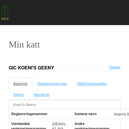
Min katt
GIC KOENI'S GEENY
Tilbake
Basisinfo
Helseopplysninger
Utstillingsresultater
Avkom
Stamtavle
Koeni's Geeny
Registreringsnummer
Kattens navn
Koeni's 
Utenlandsk
Andre
(DE)KVL-
registreringsnummer
registreringsnummer
97-303-