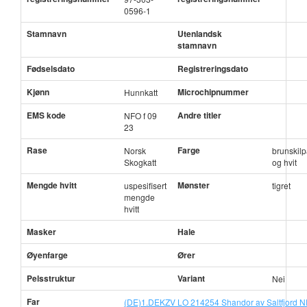
0596-1
Stamnavn
Utenlandsk
stamnavn
Fødselsdato
Registreringsdato
Kjønn
Microchipnummer
Hunnkatt
EMS kode
Andre titler
NFO f 09
23
Rase
Farge
Norsk
brunskilp
Skogkatt
og hvit
Mengde hvitt
Mønster
uspesifisert
tigret
mengde
hvitt
Masker
Hale
Øyenfarge
Ører
Pelsstruktur
Variant
Nei
Far
(DE)1.DEKZV LO 214254 Shandor av Saltfjord N