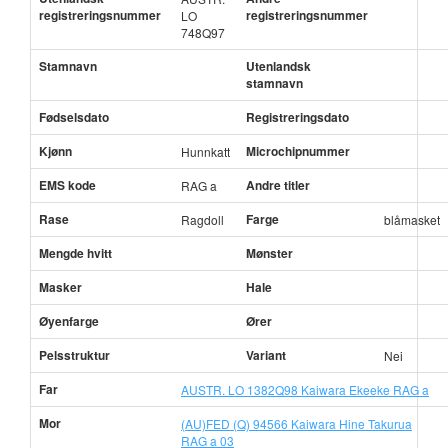
registreringsnummer
registreringsnummer
LO
748Q97
Stamnavn
Utenlandsk
stamnavn
Fødselsdato
Registreringsdato
Kjønn
Microchipnummer
Hunnkatt
EMS kode
Andre titler
RAG a
Rase
Farge
Ragdoll
blåmasket
Mengde hvitt
Mønster
Masker
Hale
Øyenfarge
Ører
Pelsstruktur
Variant
Nei
Far
AUSTR. LO 1382Q98 Kaiwara Ekeeke RAG a
Mor
(AU)FED (Q) 94566 Kaiwara Hine Takurua
RAG a 03