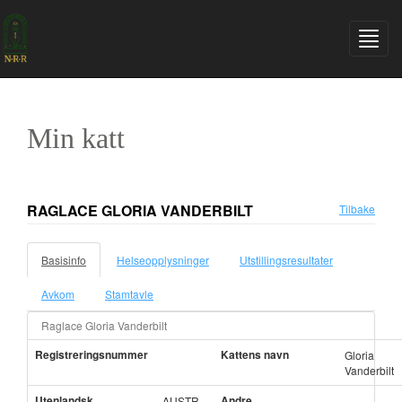
Min katt
RAGLACE GLORIA VANDERBILT
Tilbake
Basisinfo
Helseopplysninger
Utstillingsresultater
Avkom
Stamtavle
Raglace Gloria Vanderbilt
Registreringsnummer
Kattens navn
Gloria
Vanderbilt
Utenlandsk
Andre
AUSTR.