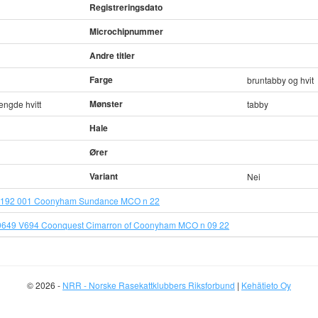
Registreringsdato
Microchipnummer
Andre titler
Farge
bruntabby og hvit
Mønster
engde hvitt
tabby
Hale
Ører
Variant
Nei
1192 001 Coonyham Sundance MCO n 22
649 V694 Coonquest Cimarron of Coonyham MCO n 09 22
© 2026 -
NRR - Norske Rasekattklubbers Riksforbund
|
Kehätieto Oy