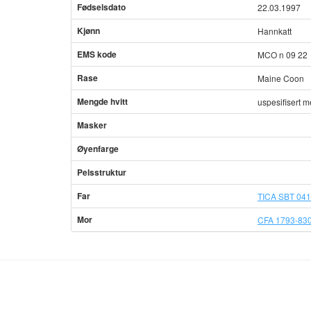
Fødselsdato
22.03.1997
Kjønn
Hannkatt
EMS kode
MCO n 09 22
Rase
Maine Coon
Mengde hvitt
uspesifisert m
Masker
Øyenfarge
Pelsstruktur
Far
TICA SBT 04
Mor
CFA 1793-830