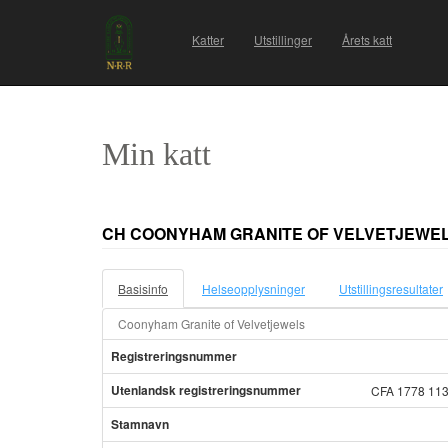
Katter
Utstillinger
Årets katt
Min katt
CH COONYHAM GRANITE OF VELVETJEWE
Basisinfo
Helseopplysninger
Utstillingsresultater
Coonyham Granite of Velvetjewels
Registreringsnummer
Utenlandsk registreringsnummer
CFA 1778 11
Stamnavn