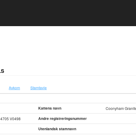
LS
Avkom
Stamtavle
Kattens navn
Coonyham Granite 
Andre registreringsnummer
34705 V0498
Utenlandsk stamnavn