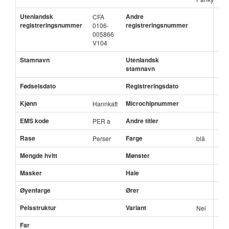
Utenlandsk
Andre
CFA
registreringsnummer
registreringsnummer
0106-
005866
V104
Stamnavn
Utenlandsk
stamnavn
Fødselsdato
Registreringsdato
Kjønn
Microchipnummer
Hannkatt
EMS kode
Andre titler
PER a
Rase
Farge
Perser
blå
Mengde hvitt
Mønster
Masker
Hale
Øyenfarge
Ører
Pelsstruktur
Variant
Nei
Far