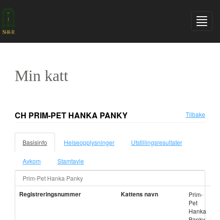
Min katt
CH PRIM-PET HANKA PANKY
Tilbake
Basisinfo
Helseopplysninger
Utstillingsresultater
Avkom
Stamtavle
Prim-Pet Hanka Panky
Registreringsnummer
Kattens navn
Prim-
Pet
Hanka
Panky