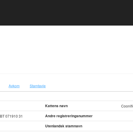
Avkom
Stamtavle
Kattens navn
Coonifi
Andre registreringsnummer
SBT 071910 31
Utenlandsk stamnavn