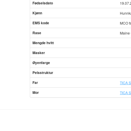
Fødselsdato
19.07.
Kjønn
Hunnka
EMS kode
MCO f
Rase
Maine
Mengde hvitt
Masker
Øyenfarge
Pelsstruktur
Far
TICA S
Mor
TICA S