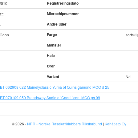
Registreringsdato
2010
Microchipnummer
tt
Andre titler
s
Farge
 Coon
sortsk
Mønster
Hale
Ører
Variant
Nei
BT 062908 022 Mainelyclassic Yuma of Quinsigamond MCO d 25
BT 070109 059 Broadsway Sadie of Coonificent MCO gs 09
© 2026 -
NRR - Norske Rasekattklubbers Riksforbund
|
Kehätieto Oy