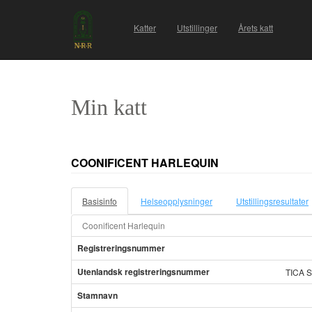
Katter
Utstillinger
Årets katt
Min katt
COONIFICENT HARLEQUIN
Basisinfo
Helseopplysninger
Utstillingsresultater
Coonificent Harlequin
Registreringsnummer
Utenlandsk registreringsnummer
TICA 
Stamnavn