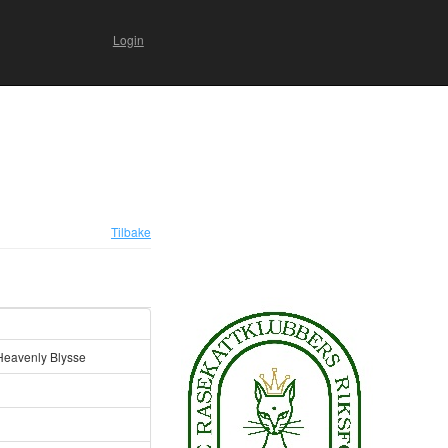
Login
Tilbake
Heavenly Blysse