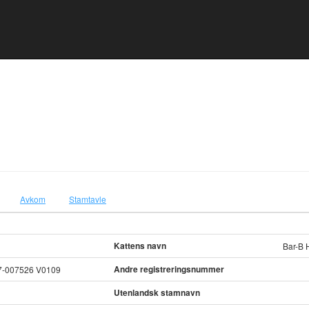
Avkom
Stamtavle
Kattens navn
Bar-B 
Andre registreringsnummer
7-007526 V0109
Utenlandsk stamnavn