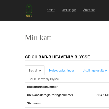
Katter
Utstillinger
Årets katt
Min katt
GR CH BAR-B HEAVENLY BLYSSE
Basisinfo
Helseopplysninger
Utstillingsresultater
Bar-B Heavenly Blysse
Registreringsnummer
Utenlandsk registreringsnummer
CFA 014
Stamnavn