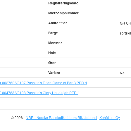
Registreringsdato
Microchipnummer
Andre titler
GR C
Farge
sortsk
Mønster
Hale
Ører
Variant
Nei
-002762 V0107 Pushkin's Titian Flame of Bar-B PER d
-004783 V0108 Pushkin's Glory Hallelujah PER f
© 2026 -
NRR - Norske Rasekattklubbers Riksforbund
|
Kehätieto Oy