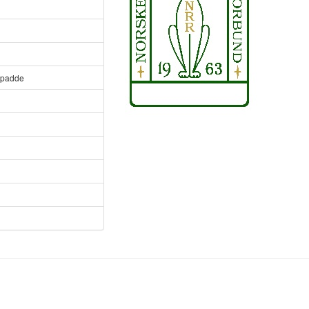
H
ilpadde