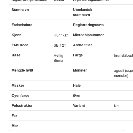
Stamnavn
Utenlandsk
stamnavn
Fødselsdato
Registreringsdato
Kjønn
Microchipnummer
Hunnkatt
EMS kode
Andre titler
SBI f 21
Rase
Farge
Hellig
brunskilpa
Birma
Mengde hvitt
Mønster
agouti (uspe
mønster)
Masker
Hale
Øyenfarge
Ører
Pelsstruktur
Variant
Nei
Far
Mor