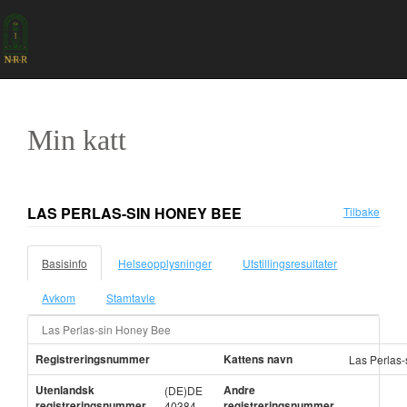
Min katt
LAS PERLAS-SIN HONEY BEE
Tilbake
Basisinfo
Helseopplysninger
Utstillingsresultater
Avkom
Stamtavle
Las Perlas-sin Honey Bee
Registreringsnummer
Kattens navn
Las Perlas
Utenlandsk
Andre
(DE)DE
registreringsnummer
registreringsnummer
40384