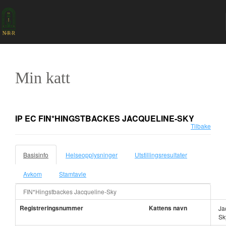
Min katt
IP EC FIN*HINGSTBACKES JACQUELINE-SKY
Tilbake
Basisinfo
Helseopplysninger
Utstillingsresultater
Avkom
Stamtavle
FIN*Hingstbackes Jacqueline-Sky
Registreringsnummer
Kattens navn
Ja
Sk