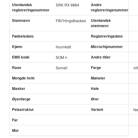
Utenlandsk
Andre
SRK RX 9884
registreringsnummer
registreringsnummer
Stamnavn
Utenlandsk
FIN*Hingstbackes
stamnavn
Fødselsdato
Registreringsdato
Kjønn
Microchipnummer
Hunnkatt
EMS kode
Andre titler
SOM n
Rase
Farge
Somali
vil
Mengde hvitt
Mønster
Masker
Hale
Øyenfarge
Ører
Pelsstruktur
Variant
Ne
Far
Mor