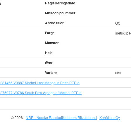
Registreringsdato
8
Microchipnummer
Andre titler
GC
Farge
sortskilp
Mønster
Hale
Ører
Variant
Nei
281466 V0887 Marhei Last Mango In Paris PER d
275977 V0786 South Paw Arpege of Marhei PER n
© 2026 -
NRR - Norske Rasekattklubbers Riksforbund
|
Kehätieto Oy