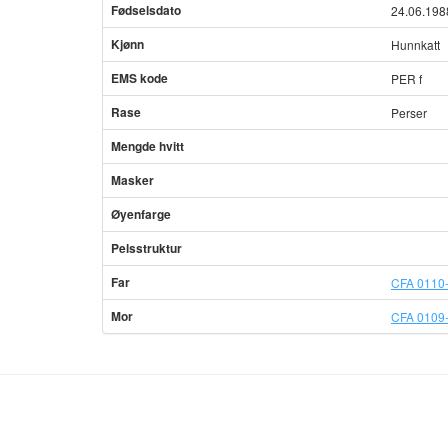
Fødselsdato
24.06.198
Kjønn
Hunnkatt
EMS kode
PER f
Rase
Perser
Mengde hvitt
Masker
Øyenfarge
Pelsstruktur
Far
CFA 0110-
Mor
CFA 0109-