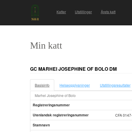
Katter
Utstillinger
Årets katt
Min katt
GC MARHEI JOSEPHINE OF BOLO DM
Basisinfo
Helseopplysninger
Utstillingsresultater
Marhei Josephine of Bolo
Registreringsnummer
Utenlandsk registreringsnummer
CFA 0147
Stamnavn