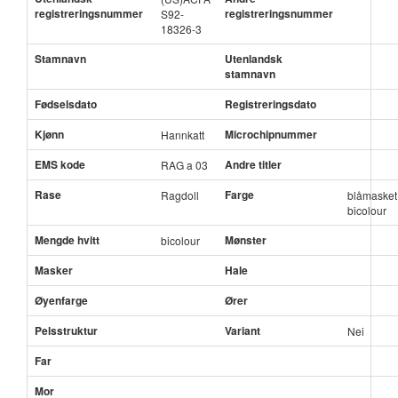
registreringsnummer
registreringsnummer
S92-
18326-3
Stamnavn
Utenlandsk
stamnavn
Fødselsdato
Registreringsdato
Kjønn
Microchipnummer
Hannkatt
EMS kode
Andre titler
RAG a 03
Rase
Farge
Ragdoll
blåmasket
bicolour
Mengde hvitt
Mønster
bicolour
Masker
Hale
Øyenfarge
Ører
Pelsstruktur
Variant
Nei
Far
Mor