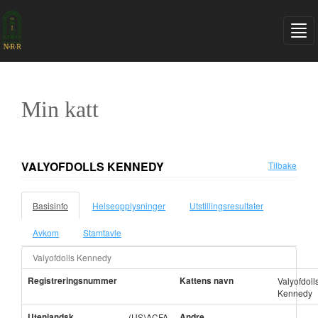
Min katt
VALYOFDOLLS KENNEDY
Tilbake
Basisinfo
Helseopplysninger
Utstillingsresultater
Avkom
Stamtavle
Valyofdolls Kennedy
Registreringsnummer
Kattens navn
Valyofdoll
Kennedy
Utenlandsk
Andre
(US)ACFA