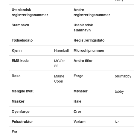
Utenlandsk
Andre
registreringsnummer
registreringsnummer
Stamnavn
Utenlandsk
stamnavn
Fødselsdato
Registreringsdato
Kjønn
Microchipnummer
Hunnkatt
EMS kode
Andre titler
MCO n
22
Rase
Farge
Maine
bruntabby
Coon
Mengde hvitt
Mønster
tabby
Masker
Hale
Øyenfarge
Ører
Pelsstruktur
Variant
Nei
Far