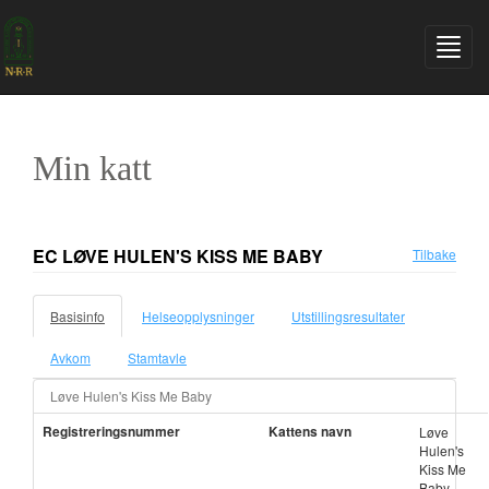
Min katt
EC LØVE HULEN'S KISS ME BABY
Tilbake
Basisinfo
Helseopplysninger
Utstillingsresultater
Avkom
Stamtavle
Løve Hulen's Kiss Me Baby
Registreringsnummer
Kattens navn
Løve
Hulen's
Kiss Me
Baby