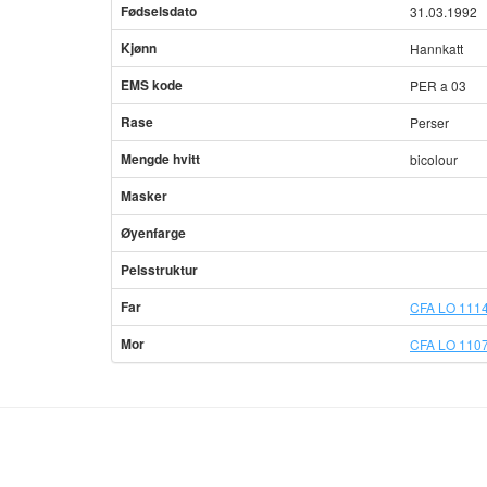
Fødselsdato
31.03.1992
Kjønn
Hannkatt
EMS kode
PER a 03
Rase
Perser
Mengde hvitt
bicolour
Masker
Øyenfarge
Pelsstruktur
Far
CFA LO 1114
Mor
CFA LO 1107