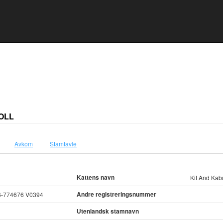
OLL
Avkom
Stamtavle
Kattens navn
Kit And Kab
Andre registreringsnummer
6-774676 V0394
Utenlandsk stamnavn