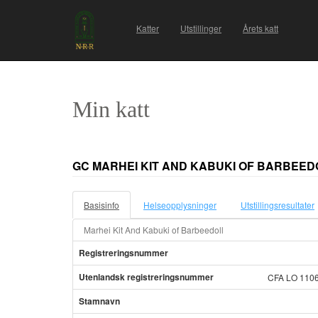
Katter
Utstillinger
Årets katt
Min katt
GC MARHEI KIT AND KABUKI OF BARBEED
Basisinfo
Helseopplysninger
Utstillingsresultater
Marhei Kit And Kabuki of Barbeedoll
Registreringsnummer
Utenlandsk registreringsnummer
CFA LO 110
Stamnavn