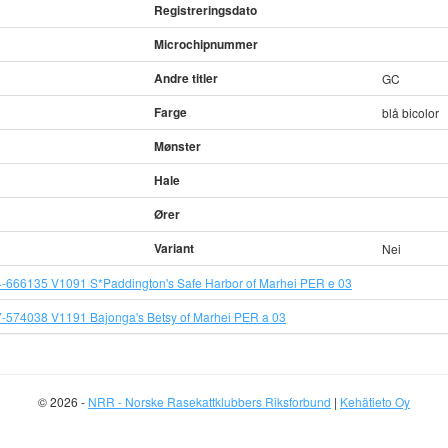
Registreringsdato
Microchipnummer
Andre titler
GC
Farge
blå bicolor
Mønster
Hale
Ører
Variant
Nei
-666135 V1091 S*Paddington's Safe Harbor of Marhei PER e 03
-574038 V1191 Bajonga's Betsy of Marhei PER a 03
© 2026 -
NRR - Norske Rasekattklubbers Riksforbund
|
Kehätieto Oy