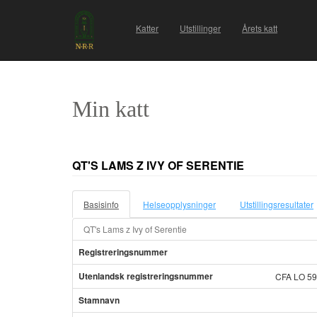
Katter
Utstillinger
Årets katt
Min katt
QT'S LAMS Z IVY OF SERENTIE
Basisinfo
Helseopplysninger
Utstillingsresultater
QT's Lams z Ivy of Serentie
Registreringsnummer
Utenlandsk registreringsnummer
CFA LO 5
Stamnavn