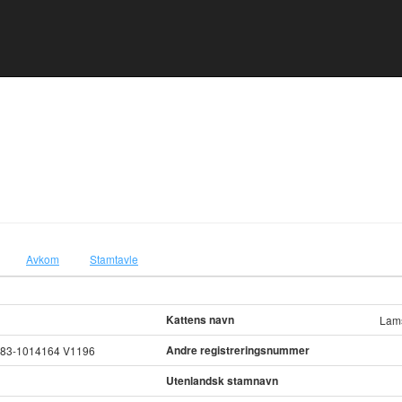
Avkom
Stamtavle
Kattens navn
Lams
Andre registreringsnummer
983-1014164 V1196
Utenlandsk stamnavn