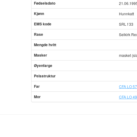
Fødselsdato
21.06.199
Kjønn
Hunnkatt
EMS kode
SRL f 33
Rase
Selkirk Re
Mengde hvitt
Masker
masket (s
Øyenfarge
Pelsstruktur
Far
CFA LO 57
Mor
CFA LO 49