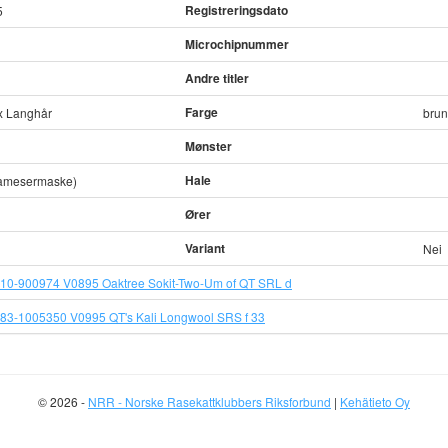
Registreringsdato
5
Microchipnummer
Andre titler
Farge
x Langhår
brun
Mønster
Hale
iamesermaske)
Ører
Variant
Nei
10-900974 V0895 Oaktree Sokit-Two-Um of QT SRL d
83-1005350 V0995 QT's Kali Longwool SRS f 33
© 2026 -
NRR - Norske Rasekattklubbers Riksforbund
|
Kehätieto Oy