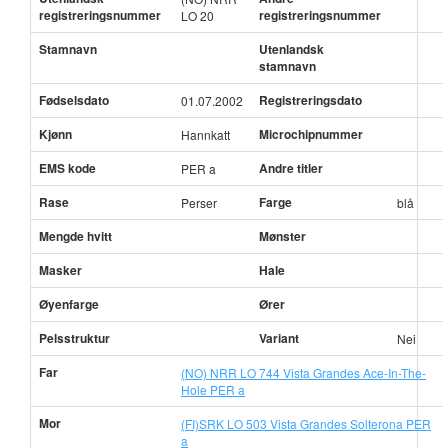
registreringsnummer
registreringsnummer
LO 20
Stamnavn
Utenlandsk
stamnavn
Fødselsdato
Registreringsdato
01.07.2002
Kjønn
Microchipnummer
Hannkatt
EMS kode
Andre titler
PER a
Rase
Farge
Perser
blå
Mengde hvitt
Mønster
Masker
Hale
Øyenfarge
Ører
Pelsstruktur
Variant
Nei
Far
(NO) NRR LO 744 Vista Grandes Ace-In-The-
Hole PER a
Mor
(FI)SRK LO 503 Vista Grandes Solterona PER
a