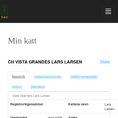
Min katt
CH VISTA GRANDES LARS LARSEN
Tilbake
Basisinfo
Helseopplysninger
Utstillingsresultater
Avkom
Stamtavle
Vista Grandes Lars Larsen
Registreringsnummer
Kattens navn
Lars
Larsen
Utenlandsk
Andre
(NO) NRR