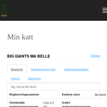
Min katt
BIG GIANTS MA BELLE
Tilbake
Basisinfo
Helseopplysninger
Utstillingsresultater
Avkom
Stamtavle
Big Giants Ma Belle
Registreringsnummer
Kattens navn
Ma Belle
Utenlandsk
Andre
C4U LO
registreringsnummer
registreringsnummer
MC