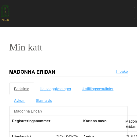
Min katt
MADONNA ERIDAN
Tilbake
Basisinfo
Helseopplysninger
Utstillingsresultater
Avkom
Stamtavle
Madonna Eridan
Registreringsnummer
Kattens navn
Madon
Eridan
Utenlandsk
Andre
(DE)1.DEKZV
(RU)A