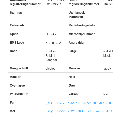
registreringsnummer
registreringsnummer
RX 323534
102/K
Stamnavn
Utenlandsk
stamnavn
Fødselsdato
Registreringsdato
Kjønn
Microchipnummer
Hunnkatt
EMS kode
Andre titler
KBL d 03 22
Rase
Farge
Kurilian
rødtab
Bobtail
bicolo
Langhår
Mengde hvitt
Mønster
bicolour
tabby
Masker
Hale
Øyenfarge
Ører
Pelsstruktur
Variant
Nei
Far
(DE)1.DEKZV RX 323517 Bill Arnold Eva KBL d 
Mor
(DE)1.DEKZV RX 323518 Arina Eridan KBL d 03