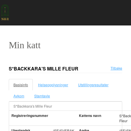
Min katt
S*BACKKARA'S MILLE FLEUR
Tilbake
Basisinfo
Helseopplysninger
Utstillingsresultater
Avkom
Stamtavle
S*Backkara's Mille Fleur
Registreringsnummer
Kattens navn
S*Backk
Fleur
Utenlandsk
Andre
(SE)SVERAK
(SE)S