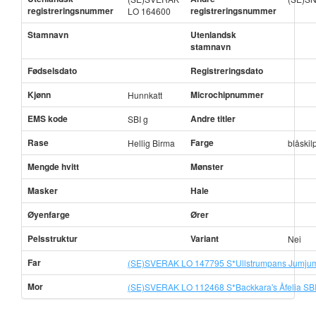
registreringsnummer
registreringsnummer
LO 164600
Stamnavn
Utenlandsk
stamnavn
Fødselsdato
Registreringsdato
Kjønn
Microchipnummer
Hunnkatt
EMS kode
Andre titler
SBI g
Rase
Farge
Hellig Birma
blåski
Mengde hvitt
Mønster
Masker
Hale
Øyenfarge
Ører
Pelsstruktur
Variant
Nei
Far
(SE)SVERAK LO 147795 S*Ullstrumpans Jumjum
Mor
(SE)SVERAK LO 112468 S*Backkara's Åfelia SBI