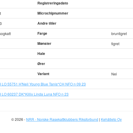
Registreringsdato
Microchipnummer
t
Andre titler
3
Farge
kogkatt
bruntigret
Mønster
tigret
Hale
Ører
Variant
Nei
 LO 55751 H'Neil Young Blue Tanis*CH NFO n 09 23
 LO 60237 DK*Killix Linda Luna NFO n 23
© 2026 -
NRR - Norske Rasekattklubbers Riksforbund
|
Kehätieto Oy