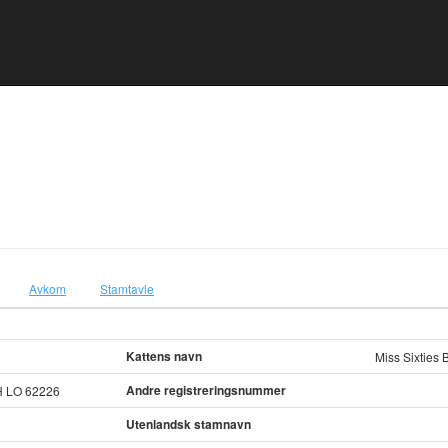
Avkom
Stamtavle
Kattens navn
Miss Sixties
Andre registreringsnummer
H LO 62226
Utenlandsk stamnavn