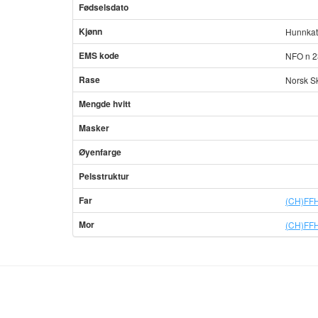
Fødselsdato
Kjønn
Hunnkat
EMS kode
NFO n 2
Rase
Norsk S
Mengde hvitt
Masker
Øyenfarge
Pelsstruktur
Far
(CH)FFH
Mor
(CH)FFH