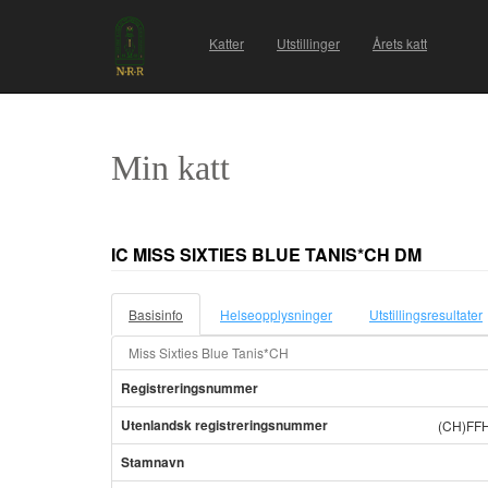
Katter
Utstillinger
Årets katt
Min katt
IC MISS SIXTIES BLUE TANIS*CH DM
Basisinfo
Helseopplysninger
Utstillingsresultater
Miss Sixties Blue Tanis*CH
Registreringsnummer
Utenlandsk registreringsnummer
(CH)FF
Stamnavn