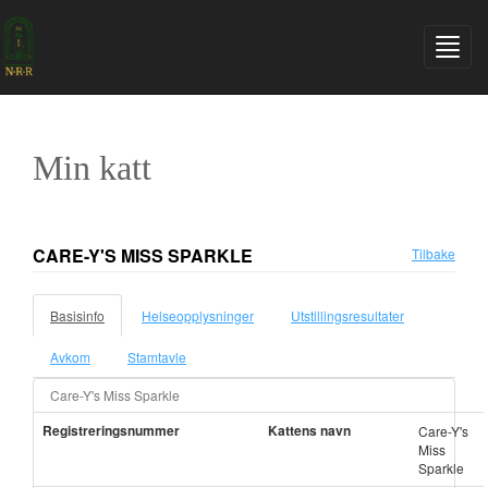
Min katt
CARE-Y'S MISS SPARKLE
Tilbake
Basisinfo
Helseopplysninger
Utstillingsresultater
Avkom
Stamtavle
Care-Y's Miss Sparkle
Registreringsnummer
Kattens navn
Care-Y's
Miss
Sparkle