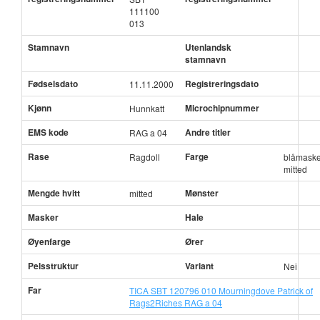
111100
013
Stamnavn
Utenlandsk
stamnavn
Fødselsdato
Registreringsdato
11.11.2000
Kjønn
Microchipnummer
Hunnkatt
EMS kode
Andre titler
RAG a 04
Rase
Farge
Ragdoll
blåmaske
mitted
Mengde hvitt
Mønster
mitted
Masker
Hale
Øyenfarge
Ører
Pelsstruktur
Variant
Nei
Far
TICA SBT 120796 010 Mourningdove Patrick of
Rags2Riches RAG a 04