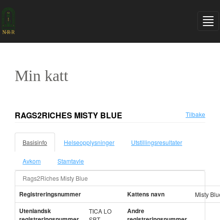
Min katt
RAGS2RICHES MISTY BLUE
Tilbake
Basisinfo
Helseopplysninger
Utstillingsresultater
Avkom
Stamtavle
Rags2Riches Misty Blue
Registreringsnummer
Kattens navn
Misty Blu
Utenlandsk
Andre
TICA LO
registreringsnummer
registreringsnummer
SBT