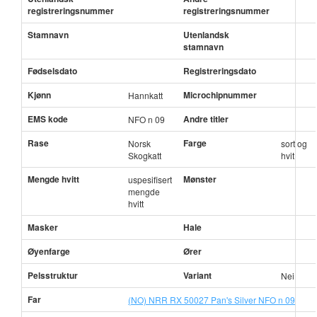
registreringsnummer
registreringsnummer
Stamnavn
Utenlandsk
stamnavn
Fødselsdato
Registreringsdato
Kjønn
Microchipnummer
Hannkatt
EMS kode
Andre titler
NFO n 09
Rase
Farge
Norsk
sort og
Skogkatt
hvit
Mengde hvitt
Mønster
uspesifisert
mengde
hvitt
Masker
Hale
Øyenfarge
Ører
Pelsstruktur
Variant
Nei
Far
(NO) NRR RX 50027 Pan's Silver NFO n 09