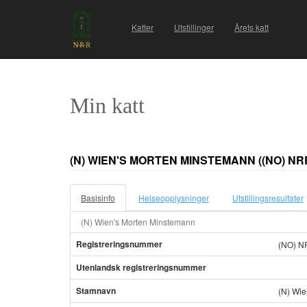
Katter
Utstillinger
Årets katt
Min katt
(N) WIEN'S MORTEN MINSTEMANN
((NO) NR
Basisinfo
Helseopplysninger
Utstillingsresultater
(N) Wien's Morten Minstemann
Registreringsnummer
(NO) N
Utenlandsk registreringsnummer
Stamnavn
(N) Wie