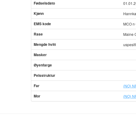
Fødselsdato
01.01.
Kjønn
Hannka
EMS kode
MCO n 
Rase
Maine 
Mengde hvitt
uspesif
Masker
Øyenfarge
Pelsstruktur
Far
(NO) N
Mor
(NO) N