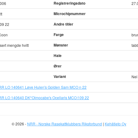
Registreringsdato
2006
27.
Microchipnummer
tt
Andre titler
09 22
Farge
Coon
bru
Mønster
isert mengde hvitt
tab
Hale
Ører
Variant
Nei
RR LO 140641 Løve Hulen's Golden Sam MCO n 22
RR LO 140640 DK*Olmocabe's Ocellaris MCO f 09 22
© 2026 -
NRR - Norske Rasekattklubbers Riksforbund
|
Kehätieto Oy