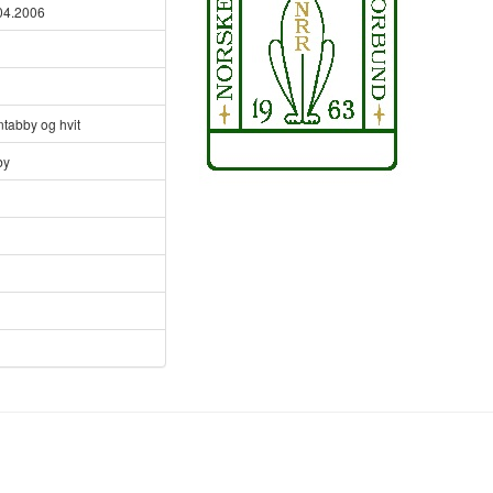
04.2006
ntabby og hvit
by