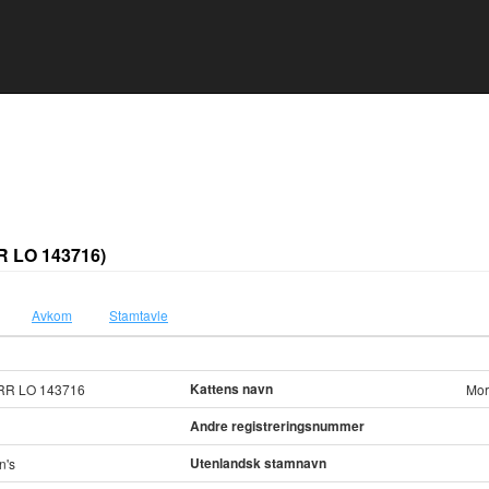
R LO 143716)
Avkom
Stamtavle
Kattens navn
RR LO 143716
Mor
Andre registreringsnummer
Utenlandsk stamnavn
n's