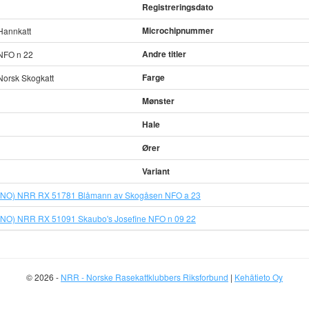
Registreringsdato
Microchipnummer
Hannkatt
Andre titler
NFO n 22
Farge
Norsk Skogkatt
Mønster
Hale
Ører
Variant
(NO) NRR RX 51781 Blåmann av Skogåsen NFO a 23
(NO) NRR RX 51091 Skaubo's Josefine NFO n 09 22
© 2026 -
NRR - Norske Rasekattklubbers Riksforbund
|
Kehätieto Oy