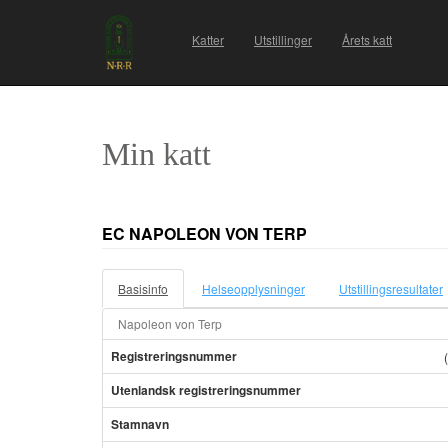
Katter
Utstillinger
Årets katt
Min katt
EC NAPOLEON VON TERP
Basisinfo
Helseopplysninger
Utstillingsresultater
Napoleon von Terp
Registreringsnummer
Utenlandsk registreringsnummer
Stamnavn