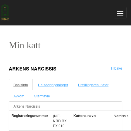
Min katt
ARKENS NARCISSIS
Tilbake
Basisinfo
Helseopplysninger
Utstillingsresultater
Avkom
Stamtavle
Arkens Narcissis
Registreringsnummer
Kattens navn
(NO)
Narcissis
NRR RX
EX 210