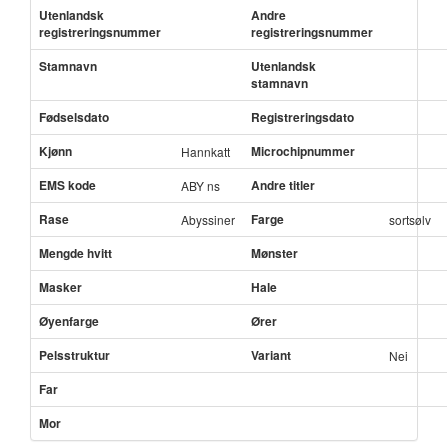
Utenlandsk
Andre
registreringsnummer
registreringsnummer
Stamnavn
Utenlandsk
stamnavn
Fødselsdato
Registreringsdato
Kjønn
Microchipnummer
Hannkatt
EMS kode
Andre titler
ABY ns
Rase
Farge
Abyssiner
sortsølv
Mengde hvitt
Mønster
Masker
Hale
Øyenfarge
Ører
Pelsstruktur
Variant
Nei
Far
Mor