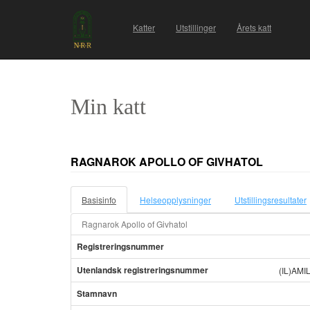
Katter
Utstillinger
Årets katt
Min katt
RAGNAROK APOLLO OF GIVHATOL
Basisinfo
Helseopplysninger
Utstillingsresultater
Ragnarok Apollo of Givhatol
Registreringsnummer
Utenlandsk registreringsnummer
(IL)AMI
Stamnavn