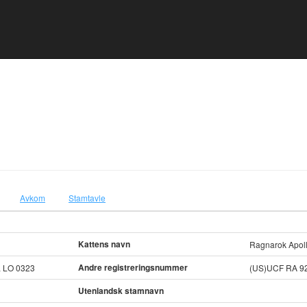
Avkom
Stamtavle
Kattens navn
Ragnarok Apoll
Andre registreringsnummer
L LO 0323
(US)UCF RA 9
Utenlandsk stamnavn