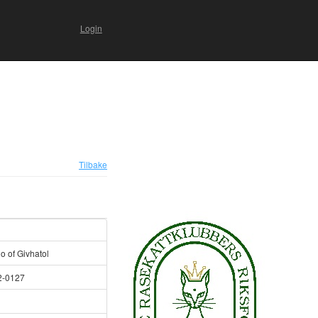
Login
Tilbake
o of Givhatol
2-0127