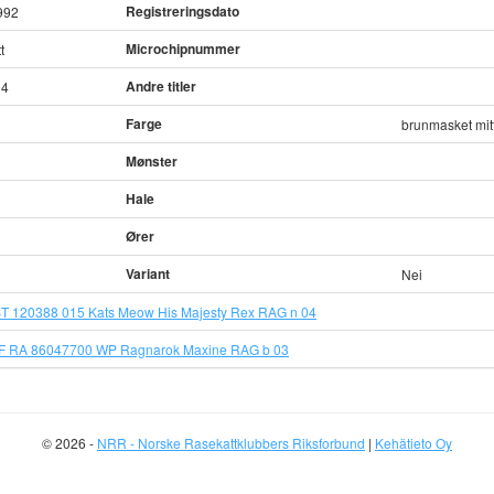
Registreringsdato
992
Microchipnummer
t
Andre titler
04
Farge
brunmasket mit
Mønster
Hale
Ører
Variant
Nei
T 120388 015 Kats Meow His Majesty Rex RAG n 04
F RA 86047700 WP Ragnarok Maxine RAG b 03
© 2026 -
NRR - Norske Rasekattklubbers Riksforbund
|
Kehätieto Oy