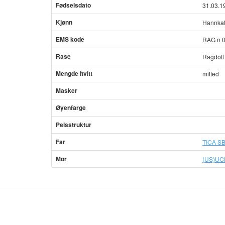
Fødselsdato
31.03.1
Kjønn
Hannkat
EMS kode
RAG n 
Rase
Ragdoll
Mengde hvitt
mitted
Masker
Øyenfarge
Pelsstruktur
Far
TICA SB
Mor
(US)UC