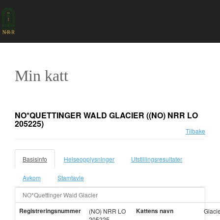
Min katt
NO*QUETTINGER WALD GLACIER
((NO) NRR LO
205225)
Tilbake
Basisinfo
Helseopplysninger
Utstillingsresultater
Avkom
Stamtavle
NO*Quettinger Wald Glacier
Registreringsnummer
Kattens navn
(NO) NRR LO
Glaci
205225