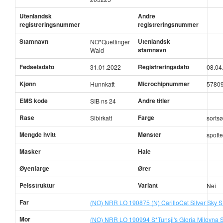
Utenlandsk
Andre
registreringsnummer
registreringsnummer
Stamnavn
Utenlandsk
NO*Quettinger
stamnavn
Wald
Fødselsdato
Registreringsdato
31.01.2022
08.04
Kjønn
Microchipnummer
Hunnkatt
57809
EMS kode
Andre titler
SIB ns 24
Rase
Farge
Sibirkatt
sortsø
Mengde hvitt
Mønster
spotte
Masker
Hale
Øyenfarge
Ører
Pelsstruktur
Variant
Nei
Far
(NO) NRR LO 190875 (N) CarilloCat Silver Sky S
Mor
(NO) NRR LO 190994 S*Tunsji's Gloria Milovna S