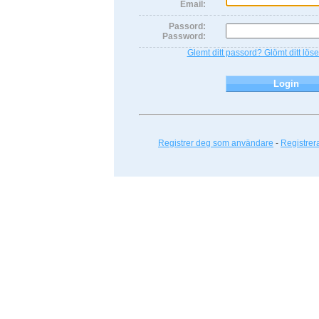
Email:
Passord:
Password:
Glemt ditt passord? Glömt ditt lö
Registrer deg som användare
-
Registre