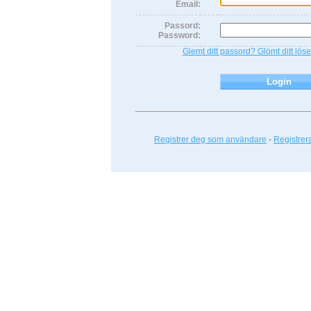
Email:
Passord:
Password:
Glemt ditt passord? Glömt ditt lö
Registrer deg som användare
-
Registre