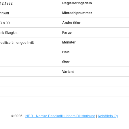
Registreringsdato
.12.1982
Microchipnummer
nnkatt
Andre titler
O n 09
Farge
sk Skogkatt
Mønster
esifisert mengde hvitt
Hale
Ører
Variant
© 2026 -
NRR - Norske Rasekattklubbers Riksforbund
|
Kehätieto Oy