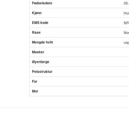
Fødselsdato
05
Kjønn
Hu
EMS kode
NF
Rase
Nor
Mengde hvitt
usp
Masker
Øyenfarge
Pelsstruktur
Far
Mor