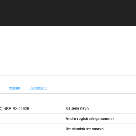
Avkom
Stamtavle
Kattens navn
O) NRR RX 51629
Andre registreringsnummer
Utenlandsk stamnavn