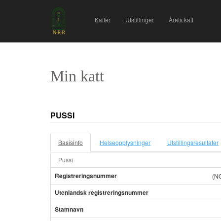
Katter
Utstillinger
Årets katt
Min katt
PUSSI
Basisinfo
Helseopplysninger
Utstillingsresultater
Pussi
Registreringsnummer
(N
Utenlandsk registreringsnummer
Stamnavn