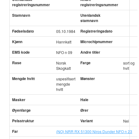
registreringsnummer
registreringsnummer
Stamnavn
Utenlandsk
stamnavn
Fødselsdato
Registreringsdato
05.10.1984
Kjønn
Microchipnummer
Hannkatt
EMS kode
Andre titler
NFO n 09
Rase
Farge
Norsk
sort og
Skogkatt
hvit
Mengde hvitt
Mønster
uspesifisert
mengde
hvitt
Masker
Hale
Øyenfarge
Ører
Pelsstruktur
Variant
Nei
Far
(NO) NRR RX 51300 Niros Dunder NFO n 23