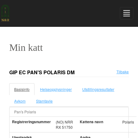
Min katt
GIP EC PAN'S POLARIS DM
Tilbake
Basisinfo
Helseopplysninger
Utstillingsresultater
Avkom
Stamtavle
Pan's Polaris
Registreringsnummer
Kattens navn
(NO) NRR
Polaris
RX 51750
Utenlandsk
Andre