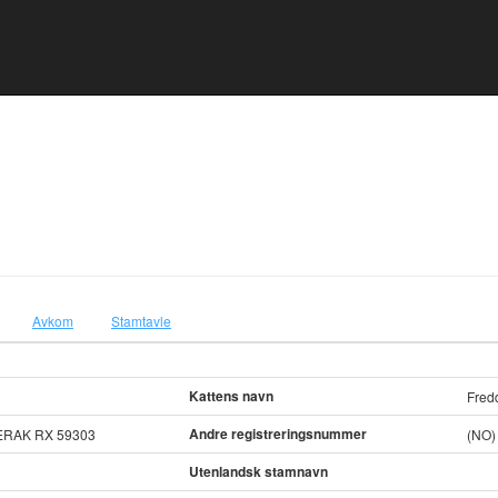
Avkom
Stamtavle
Kattens navn
Fred
Andre registreringsnummer
ERAK RX 59303
(NO)
Utenlandsk stamnavn