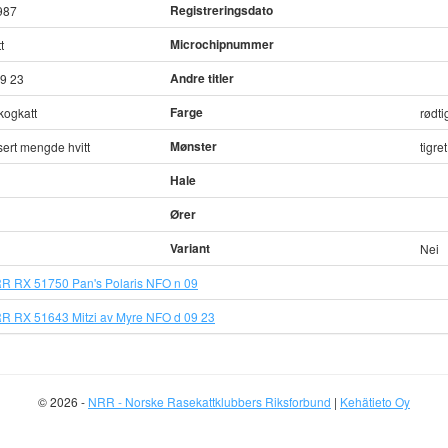
Registreringsdato
987
Microchipnummer
t
Andre titler
9 23
Farge
kogkatt
rødti
Mønster
sert mengde hvitt
tigret
Hale
Ører
Variant
Nei
R RX 51750 Pan's Polaris NFO n 09
R RX 51643 Mitzi av Myre NFO d 09 23
© 2026 -
NRR - Norske Rasekattklubbers Riksforbund
|
Kehätieto Oy