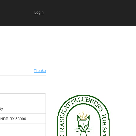
Login
Tilbake
dy
 NRR RX 53006