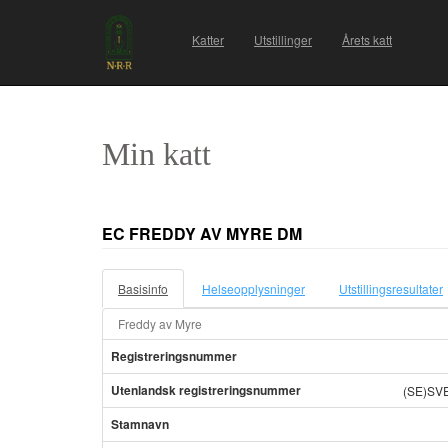
Katter
Utstillinger
Årets katt
Min katt
EC FREDDY AV MYRE DM
Basisinfo
Helseopplysninger
Utstillingsresultater
Freddy av Myre
Registreringsnummer
Utenlandsk registreringsnummer
(SE)SV
Stamnavn