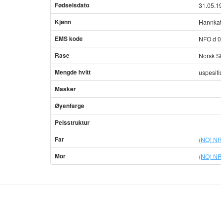
Fødselsdato
31.05.1
Kjønn
Hannkat
EMS kode
NFO d 0
Rase
Norsk S
Mengde hvitt
uspesifi
Masker
Øyenfarge
Pelsstruktur
Far
(NO) NR
Mor
(NO) NR