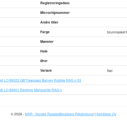
Registreringsdato
Microchipnummer
Andre titler
Farge
brunmasket 
Mønster
Hale
Ører
Variant
Nei
K LO 89022 GB*Fawpawz Barney Rubble RAG n 03
K LO 89401 Ragtime Marguerite RAG n
© 2026 -
NRR - Norske Rasekattklubbers Riksforbund
|
Kehätieto Oy