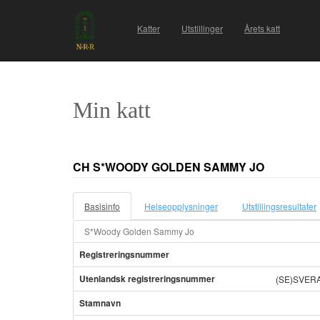
Katter
Utstillinger
Årets katt
Min katt
CH S*WOODY GOLDEN SAMMY JO
Basisinfo
Helseopplysninger
Utstillingsresultater
S*Woody Golden Sammy Jo
Registreringsnummer
Utenlandsk registreringsnummer
(SE)SVERA
Stamnavn