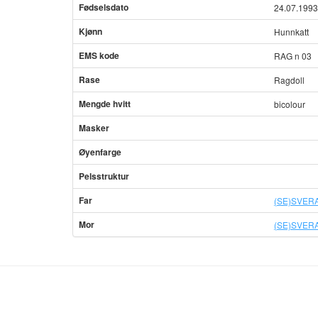
Fødselsdato
24.07.1993
Kjønn
Hunnkatt
EMS kode
RAG n 03
Rase
Ragdoll
Mengde hvitt
bicolour
Masker
Øyenfarge
Pelsstruktur
Far
(SE)SVERA
Mor
(SE)SVERA