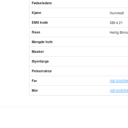
Fødselsdato
Kjønn
Hunnkatt
EMS kode
SBI d 21
Rase
Hellig Birm
Mengde hvitt
Masker
Øyenfarge
Pelsstruktur
Far
(SE)SVERAK
Mor
(SE)SVERAK