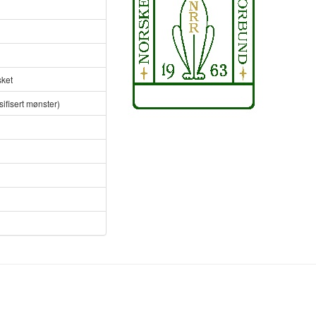
ket
sifisert mønster)