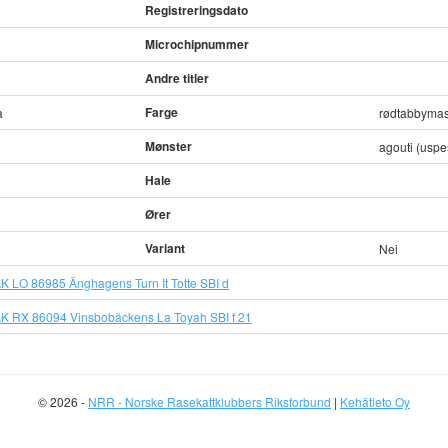
Registreringsdato
Microchipnummer
Andre titler
Farge
a
rødtabbymas
Mønster
agouti (uspe
Hale
Ører
Variant
Nei
 LO 86985 Änghagens Turn It Totte SBI d
 RX 86094 Vinsbobäckens La Toyah SBI f 21
© 2026 -
NRR - Norske Rasekattklubbers Riksforbund
|
Kehätieto Oy