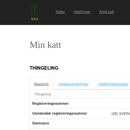
Katter
Utstillinger
Årets katt
Min katt
THINGELING
Basisinfo
Helseopplysninger
Utstillingsresultater
Thingeling
Registreringsnummer
Utenlandsk registreringsnummer
(SE) SVER
Stamnavn