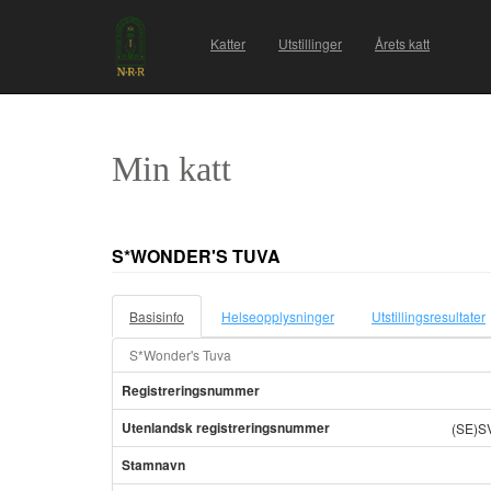
Katter
Utstillinger
Årets katt
Min katt
S*WONDER'S TUVA
Basisinfo
Helseopplysninger
Utstillingsresultater
S*Wonder's Tuva
Registreringsnummer
Utenlandsk registreringsnummer
(SE)S
Stamnavn