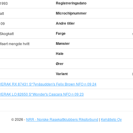
Registreringsdato
.1993
Microchipnummer
att
Andre titler
 09
Farge
Skogkatt
Mønster
fisert mengde hvitt
Hale
Ører
Variant
VERAK RX 87431 S*Tynäsudden's Felix Brown NFO n 09 24
VERAK LO 82650 S*Wonder's Cascara NFO n 09 23
© 2026 -
NRR - Norske Rasekattklubbers Riksforbund
|
Kehätieto Oy