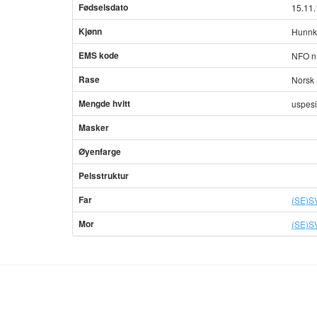
Fødselsdato
15.11
Kjønn
Hunnk
EMS kode
NFO n
Rase
Norsk 
Mengde hvitt
uspesi
Masker
Øyenfarge
Pelsstruktur
Far
(SE)S
Mor
(SE)S