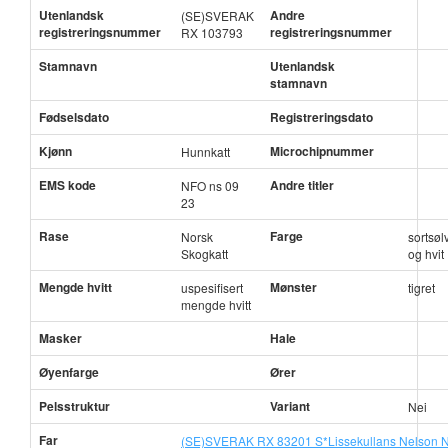
Utenlandsk
Andre
(SE)SVERAK
registreringsnummer
registreringsnummer
RX 103793
Stamnavn
Utenlandsk
stamnavn
Fødselsdato
Registreringsdato
Kjønn
Microchipnummer
Hunnkatt
EMS kode
Andre titler
NFO ns 09
23
Rase
Farge
Norsk
sortsølv
Skogkatt
og hvit
Mengde hvitt
Mønster
uspesifisert
tigret
mengde hvitt
Masker
Hale
Øyenfarge
Ører
Pelsstruktur
Variant
Nei
Far
(SE)SVERAK RX 83201 S*Lissekullans Nelson 