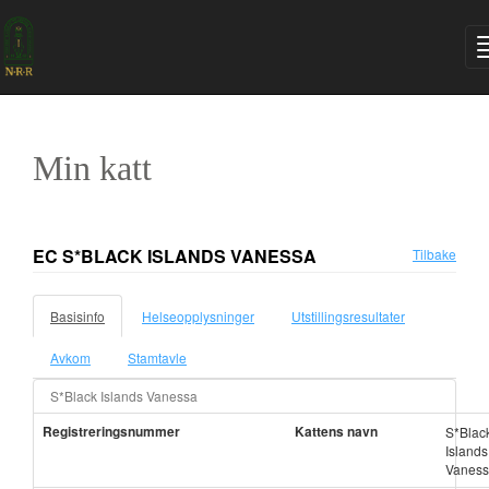
Min katt
EC S*BLACK ISLANDS VANESSA
Tilbake
Basisinfo
Helseopplysninger
Utstillingsresultater
Avkom
Stamtavle
S*Black Islands Vanessa
Registreringsnummer
Kattens navn
S*Blac
Islands
Vanes