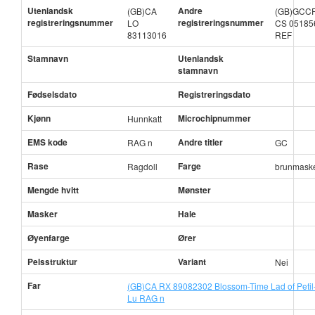
Utenlandsk
Andre
(GB)CA
(GB)GCC
registreringsnummer
registreringsnummer
LO
CS 05185
83113016
REF
Stamnavn
Utenlandsk
stamnavn
Fødselsdato
Registreringsdato
Kjønn
Microchipnummer
Hunnkatt
EMS kode
Andre titler
RAG n
GC
Rase
Farge
Ragdoll
brunmask
Mengde hvitt
Mønster
Masker
Hale
Øyenfarge
Ører
Pelsstruktur
Variant
Nei
Far
(GB)CA RX 89082302 Blossom-Time Lad of Petil
Lu RAG n