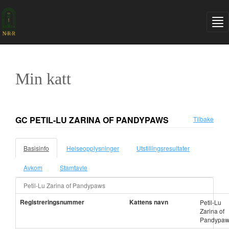
Min katt
GC PETIL-LU ZARINA OF PANDYPAWS
Tilbake
Basisinfo
Helseopplysninger
Utstillingsresultater
Avkom
Stamtavle
Petil-Lu Zarina of Pandypaws
Registreringsnummer
Kattens navn
Petil-Lu
Zarina of
Pandypaw