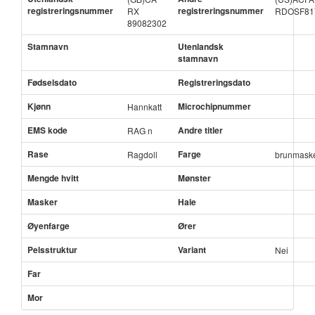
registreringsnummer
registreringsnummer
RX
RDOSF81
89082302
Stamnavn
Utenlandsk
stamnavn
Fødselsdato
Registreringsdato
Kjønn
Microchipnummer
Hannkatt
EMS kode
Andre titler
RAG n
Rase
Farge
Ragdoll
brunmask
Mengde hvitt
Mønster
Masker
Hale
Øyenfarge
Ører
Pelsstruktur
Variant
Nei
Far
Mor