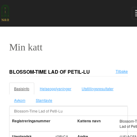
Min katt
BLOSSOM-TIME LAD OF PETIL-LU
Tilbake
Basisinfo
Helseopplysninger
Utstillingsresultater
Avkom
Stamtavle
Blossom-Time Lad of Petil-Lu
Registreringsnummer
Kattens navn
Blossom-
Lad of Pet
Utenlandsk
Andre
(GB)CA
(US)ACFA