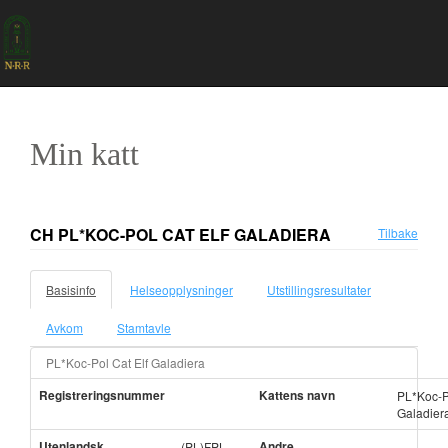
Min katt
CH PL*KOC-POL CAT ELF GALADIERA
Tilbake
Basisinfo
Helseopplysninger
Utstillingsresultater
Avkom
Stamtavle
PL*Koc-Pol Cat Elf Galadiera
Registreringsnummer
Kattens navn
PL*Koc-Po
Galadier
Utenlandsk
Andre
(PL)FPL