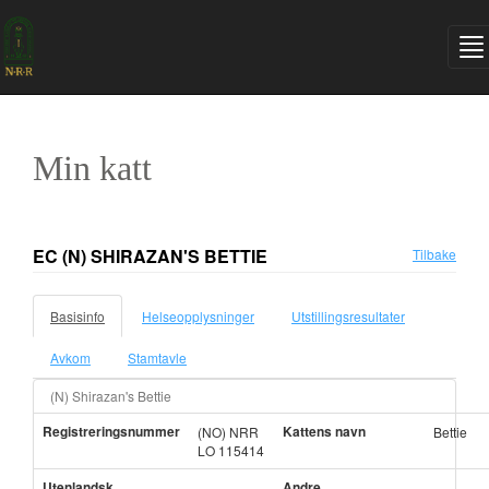
Min katt
EC (N) SHIRAZAN'S BETTIE
Tilbake
Basisinfo
Helseopplysninger
Utstillingsresultater
Avkom
Stamtavle
(N) Shirazan's Bettie
Registreringsnummer
Kattens navn
(NO) NRR
Bettie
LO 115414
Utenlandsk
Andre