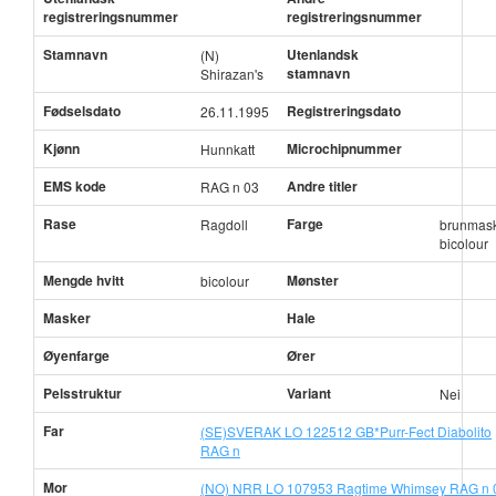
registreringsnummer
registreringsnummer
Stamnavn
Utenlandsk
(N)
stamnavn
Shirazan's
Fødselsdato
Registreringsdato
26.11.1995
Kjønn
Microchipnummer
Hunnkatt
EMS kode
Andre titler
RAG n 03
Rase
Farge
Ragdoll
brunmas
bicolour
Mengde hvitt
Mønster
bicolour
Masker
Hale
Øyenfarge
Ører
Pelsstruktur
Variant
Nei
Far
(SE)SVERAK LO 122512 GB*Purr-Fect Diabolito
RAG n
Mor
(NO) NRR LO 107953 Ragtime Whimsey RAG n 