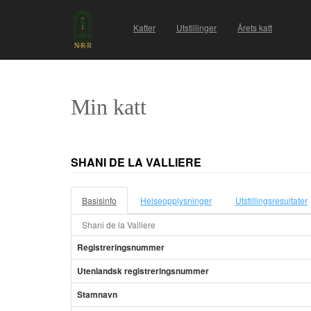
Katter
Utstillinger
Årets katt
Min katt
SHANI DE LA VALLIERE
Basisinfo
Helseopplysninger
Utstillingsresultater
Shani de la Valliere
Registreringsnummer
Utenlandsk registreringsnummer
Stamnavn