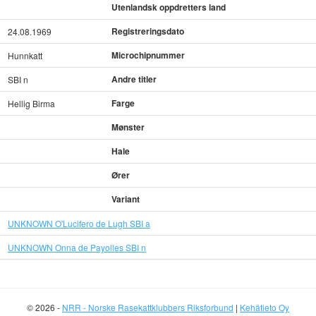
Utenlandsk oppdretters land
Registreringsdato
24.08.1969
Microchipnummer
Hunnkatt
Andre titler
SBI n
Farge
Hellig Birma
Mønster
Hale
Ører
Variant
UNKNOWN O'Lucifero de Lugh SBI a
UNKNOWN Onna de Payolles SBI n
© 2026 -
NRR - Norske Rasekattklubbers Riksforbund
|
Kehätieto Oy