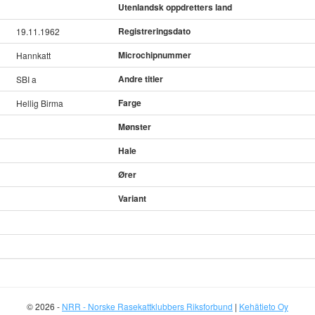
Utenlandsk oppdretters land
Registreringsdato
19.11.1962
Microchipnummer
Hannkatt
Andre titler
SBI a
Farge
Hellig Birma
Mønster
Hale
Ører
Variant
© 2026 -
NRR - Norske Rasekattklubbers Riksforbund
|
Kehätieto Oy