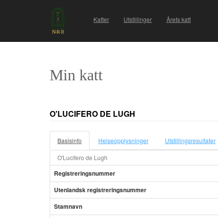
Katter
Utstillinger
Årets katt
Min katt
O'LUCIFERO DE LUGH
Basisinfo
Helseopplysninger
Utstillingsresultater
O'Lucifero de Lugh
Registreringsnummer
Utenlandsk registreringsnummer
Stamnavn