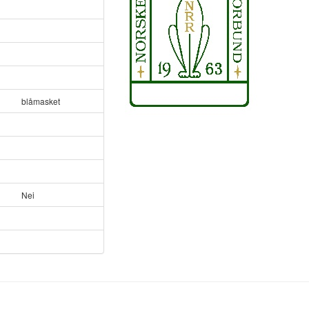
blåmasket
Nei