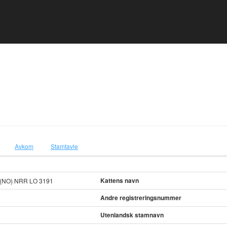
Avkom
Stamtavle
Kattens navn
(NO) NRR LO 3191
Andre registreringsnummer
Utenlandsk stamnavn