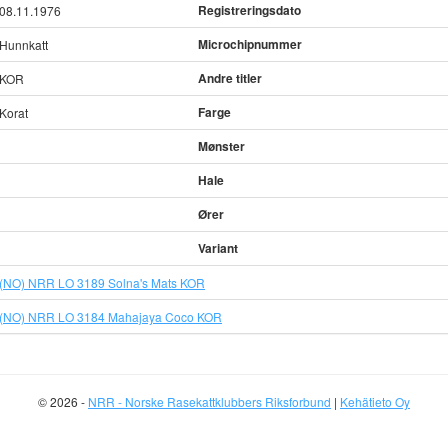
Registreringsdato
08.11.1976
Microchipnummer
Hunnkatt
Andre titler
KOR
Farge
Korat
Mønster
Hale
Ører
Variant
(NO) NRR LO 3189 Solna's Mats KOR
(NO) NRR LO 3184 Mahajaya Coco KOR
© 2026 -
NRR - Norske Rasekattklubbers Riksforbund
|
Kehätieto Oy