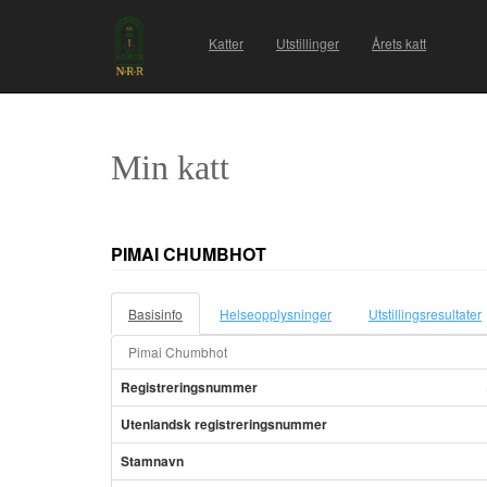
Katter
Utstillinger
Årets katt
Min katt
PIMAI CHUMBHOT
Basisinfo
Helseopplysninger
Utstillingsresultater
Pimai Chumbhot
Registreringsnummer
Utenlandsk registreringsnummer
Stamnavn