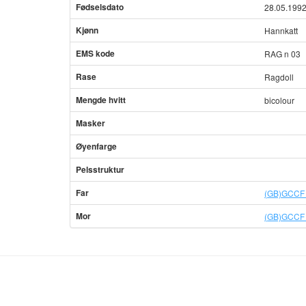
Fødselsdato
28.05.199
Kjønn
Hannkatt
EMS kode
RAG n 03
Rase
Ragdoll
Mengde hvitt
bicolour
Masker
Øyenfarge
Pelsstruktur
Far
(GB)GCCF 
Mor
(GB)GCCF 