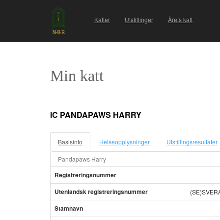
Katter
Utstillinger
Årets katt
Min katt
IC PANDAPAWS HARRY
Basisinfo
Helseopplysninger
Utstillingsresultater
Pandapaws Harry
Registreringsnummer
Utenlandsk registreringsnummer
(SE)SVER
Stamnavn