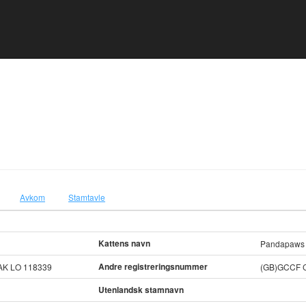
Avkom
Stamtavle
Kattens navn
Pandapaws 
Andre registreringsnummer
AK LO 118339
(GB)GCCF 
Utenlandsk stamnavn