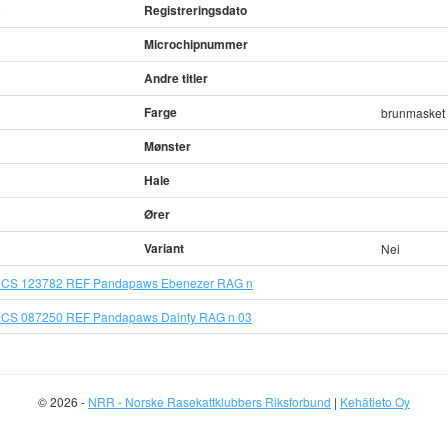
Registreringsdato
2
Microchipnummer
Andre titler
Farge
brunmasket 
Mønster
Hale
Ører
Variant
Nei
CS 123782 REF Pandapaws Ebenezer RAG n
CS 087250 REF Pandapaws Dainty RAG n 03
© 2026 -
NRR - Norske Rasekattklubbers Riksforbund
|
Kehätieto Oy