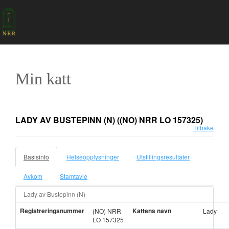
Min katt
LADY AV BUSTEPINN (N)
((NO) NRR LO 157325)
Tilbake
Basisinfo
Helseopplysninger
Utstillingsresultater
Avkom
Stamtavle
Lady av Bustepinn (N)
Registreringsnummer
Kattens navn
(NO) NRR
Lady
LO 157325