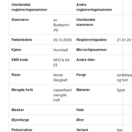
Utenlandsk
Andre
registreringsnummer
registreringsnummer
Stamnavn
Utenlandsk
av
stamnavn
Bustepinn
(N)
Fødselsdato
Registreringsdato
05.10.2009
21.01.20
Kjønn
Microchipnummer
Hunnkatt
EMS kode
Andre titler
NFO fs 09
23
Rase
Farge
Norsk
sortskilp
Skogkatt
og hvit
Mengde hvitt
Mønster
uspesifisert
tigret
mengde
hvitt
Masker
Hale
Øyenfarge
Ører
Pelsstruktur
Variant
Nei